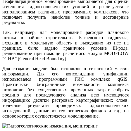
Геофильтрационное моделирование выполняется для оценки
изменения гидрогеологических условий и реализуется с
использованием различных программных комплексов, что
позволяет получить наиболее точные и достоверные
результаты.
Так, например, для моделирования расходов планового
потока в районе строительства Багаевского гидроузла,
входящих в модельную область и выходящих из нее на
границах, было задано граничное условие III-рода,
реализованное при помощи расчетного модуля MODFLOW
“GHB” (General Head Boundary).
Для создания модели был использован гигантский массив
информации. Для его консолидации, унификации
использовался программный ГИС комплекс qGIS.
Практически безграничные возможности комплекса
позволили без существенных временных затрат собрать
воедино для последующего анализа всю имеющуюся
информацию: десятки растровых картографических слоев,
точечные результаты проводимых гидрогеологических
исследований, данные из геологических фондов и т.д., на
основе которых осуществляется моделирование.