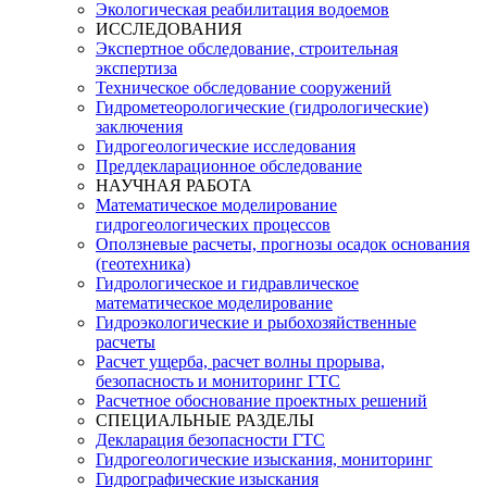
Экологическая реабилитация водоемов
ИССЛЕДОВАНИЯ
Экспертное обследование, строительная
экспертиза
Техническое обследование сооружений
Гидрометеорологические (гидрологические)
заключения
Гидрогеологические исследования
Преддекларационное обследование
НАУЧНАЯ РАБОТА
Математическое моделирование
гидрогеологических процессов
Оползневые расчеты, прогнозы осадок основания
(геотехника)
Гидрологическое и гидравлическое
математическое моделирование
Гидроэкологические и рыбохозяйственные
расчеты
Расчет ущерба, расчет волны прорыва,
безопасность и мониторинг ГТС
Расчетное обоснование проектных решений
СПЕЦИАЛЬНЫЕ РАЗДЕЛЫ
Декларация безопасности ГТС
Гидрогеологические изыскания, мониторинг
Гидрографические изыскания